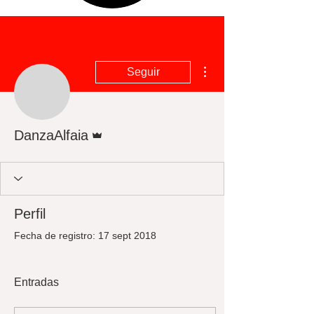
Más acciones
Seguir
Administrador
DanzaAlfaia
Perfil
Fecha de registro: 17 sept 2018
Entradas