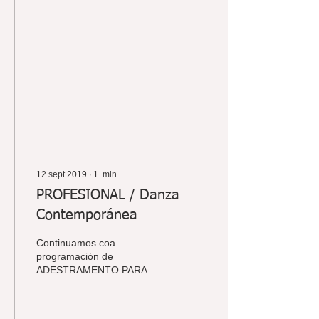
12 sept 2019
∙
1
min
PROFESIONAL / Danza
Contemporánea
Continuamos coa
programación de
ADESTRAMENTO PARA
PROFESIONAIS de
trasPediante Cultura e
DANZA ALFAIA nos