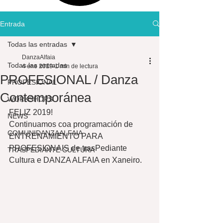
Entrada
Todas las entradas
DanzaAlfaia
Todas las entradas
4 ene 2019
1 min de lectura
PROFESIONAL / Danza
PROFESIONAL
Contemporánea
WORKSHOPS
FELIZ 2019! 
NEWS
Continuamos coa programación de 
COMUNIDANZAALFAIA
ENTRENAMIENTO PARA 
PROFESIONAIS de trasPediante 
TRASPEDIANTE CULTURA
Cultura e DANZA ALFAIA en Xaneiro. 