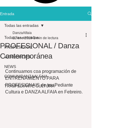
Entrada
Todas las entradas
DanzaAlfaia
Todas las entradas
22 ene 2019
1 min de lectura
PROFESIONAL / Danza
PROFESIONAL
Contemporánea
WORKSHOPS
NEWS
Continuamos coa programación de 
COMUNIDANZAALFAIA
ENTRENAMIENTO PARA 
PROFESIONAIS de trasPediante 
TRASPEDIANTE CULTURA
Cultura e DANZA ALFAIA en Febreiro. 